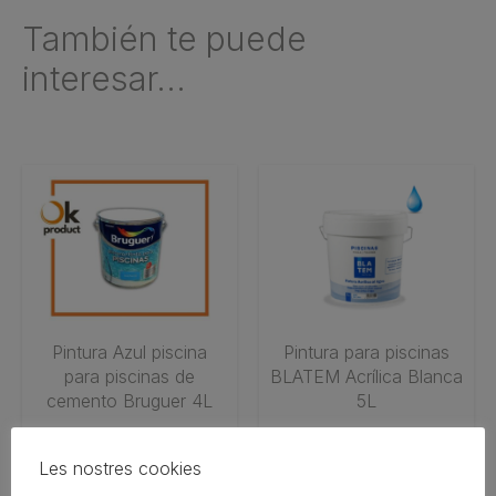
También te puede
interesar...
Pintura Azul piscina
Pintura para piscinas
para piscinas de
BLATEM Acrílica Blanca
cemento Bruguer 4L
5L
19,90
€
35,90
€
Les nostres cookies
AÑADIR AL