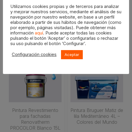
LEER MÁS
CARRITO
Utilizamos cookies propias y de terceros para analizar
y mejorar nuestros servicios, mediante el análisis de su
navegación por nuestro website, en base a un perfil
elaborado a partir de sus hábitos de navegación (como
por ejemplo, páginas visitadas). Puede obtener más
información
aquí
. Puede aceptar todas las cookies
Productos relacionados
pulsando el botón ‘Aceptar’ o configurarlas o rechazar
su uso pulsando el botón ‘Configurar’.
Configuración cookies
Aceptar
Pintura Revestimiento
Pintura Bruguer Matiz de
para fachadas
lila Mediterráneo 4L –
Renovatherm
Colores del Mundo
PROCOLOR Blanco 15L