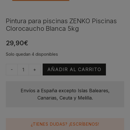
Pintura para piscinas ZENKO Piscinas
Clorocaucho Blanca 5kg
29,90
€
Solo quedan 4 disponibles
-
+
AÑADIR AL CARRITO
Pintura
para
piscinas
Envíos a España excepto Islas Baleares,
ZENKO
Canarias, Ceuta y Melilla.
Piscinas
Clorocaucho
Blanca
5kg
¿TIENES DUDAS? ¡ESCRÍBENOS!