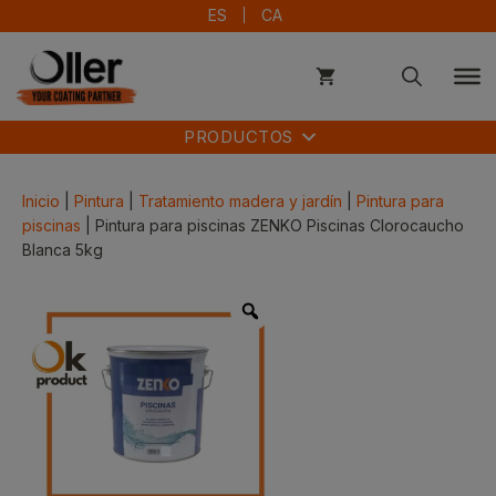
Saltar
ES
CA
al
contenido
PRODUCTOS
Inicio
|
Pintura
|
Tratamiento madera y jardín
|
Pintura para
piscinas
| Pintura para piscinas ZENKO Piscinas Clorocaucho
Blanca 5kg