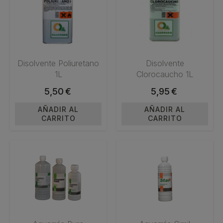
Disolvente Poliuretano
Disolvente
1L
Clorocaucho 1L
5,50
€
5,95
€
AÑADIR AL
AÑADIR AL
CARRITO
CARRITO
Este
Este
producto
producto
tiene
tiene
múltiples
múltiples
variantes.
variantes.
Las
Las