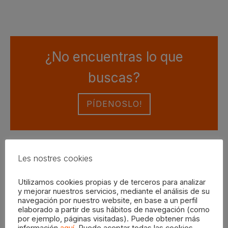
página
3,95€
de
hasta
producto
5,59€
¿No encuentras lo que
buscas?
PÍDENOSLO!
Les nostres cookies
Envíos a España excepto Islas Baleares,
Utilizamos cookies propias y de terceros para analizar
Canarias, Ceuta y Melilla.
y mejorar nuestros servicios, mediante el análisis de su
navegación por nuestro website, en base a un perfil
elaborado a partir de sus hábitos de navegación (como
por ejemplo, páginas visitadas). Puede obtener más
información
aquí
. Puede aceptar todas las cookies