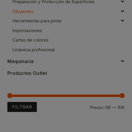
Preparación y Protección de Superficies
Diluyentes
Herramientas para pintar
Imprimaciones
Cartas de colores
Limpieza profesional
Maquinaria
Productos Outlet
FILTRAR
Pre
Pre
Precio:
0€
—
10€
mín
má