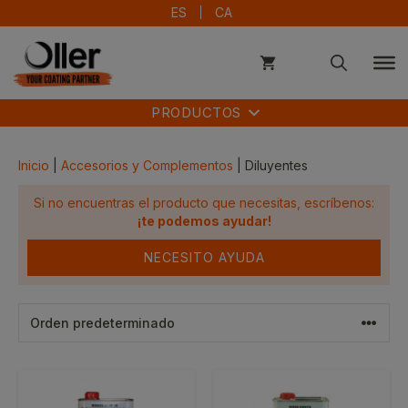
Saltar
ES
CA
al
contenido
PRODUCTOS
Inicio
|
Accesorios y Complementos
| Diluyentes
Si no encuentras el producto que necesitas, escríbenos:
¡te podemos ayudar!
NECESITO AYUDA