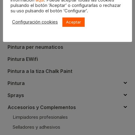
pulsando el botón ‘Aceptar’ o configurarlas o rechazar
PRODUCTES
su uso pulsando el botón ‘Configurar’.
Configuración cookies
Aceptar
Sin categorizar
Pintura Verde Chroma - Green Screen
Pintura per neumaticos
Pintura EWifi
Pintura a la tiza Chalk Paint
Pintura
Sprays
Accesorios y Complementos
Limpiadores profesionales
Selladores y adhesivos