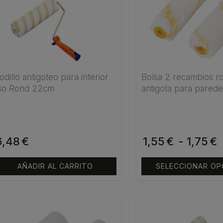
tiene
múltiples
variantes.
Las
opciones
se
pueden
odillo antigoteo para interior
Bolsa 2 recambios ro
iso Rond 22cm
antigota para parede
elegir
en
la
página
de
6,48
€
1,55
Rango
€
-
1,75
€
producto
de
AÑADIR AL CARRITO
SELECCIONAR OP
precios:
desde
ste
1,55€
roducto