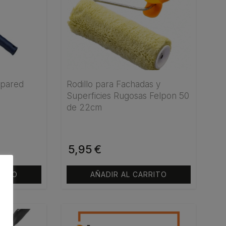
hasta
1,75€
a pared
Rodillo para Fachadas y
Superficies Rugosas Felpon 50
de 22cm
5,95
€
RITO
AÑADIR AL CARRITO