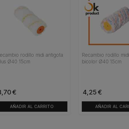
1,80€
hasta
1,90€
ecambio rodillo midi antigota
Recambio rodillo midi
lus Ø40 15cm
bicolor Ø40 15cm
3,70
€
4,25
€
AÑADIR AL CARRITO
AÑADIR AL CAR