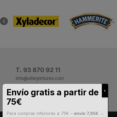
T. 93 870 92 11
info@ollerpintures.com
Para compras inferiores a 75€ –
envío 7,95€ →