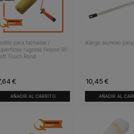
odillo para fachadas /
Alargo aluminio para
uperficies rugosas Felpon 50
oft Touch Rond
7,64
€
10,45
€
AÑADIR AL CARRITO
AÑADIR AL CAR
Este
producto