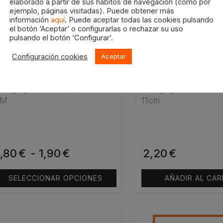
roducto
elaborado a partir de sus hábitos de navegación (como por
hasta
ejemplo, páginas visitadas). Puede obtener más
iene
información
aquí
. Puede aceptar todas las cookies pulsando
últiples
1,85€
el botón ‘Aceptar’ o configurarlas o rechazar su uso
ariantes.
pulsando el botón ‘Configurar’.
as
Configuración cookies
Aceptar
pciones
e
ueden
ango para rodillo profesional
Mango profesional 
BM
11cm
legir
n
ágina
e
1,80
Rango
€
-
1,90
€
2,20
€
roducto
de
SELECCIONAR OPCIONES
AÑADIR AL CAR
precios:
desde