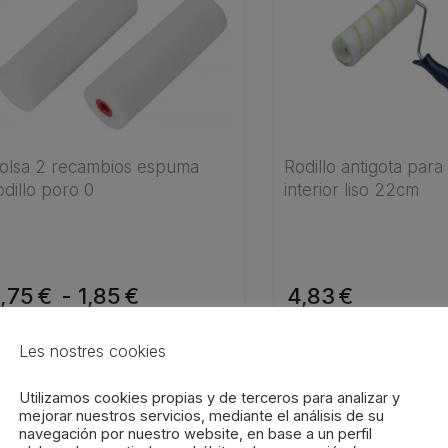
hasta
iene
últiples
1,75€
ariantes.
as
pciones
e
ueden
olsa 2 recambios espuma
Rodillo antigota par
odillo poro 0
interior liso 22cm
legir
n
ágina
e
1,75
Rango
€
-
1,85
€
4,83
€
roducto
de
SELECCIONAR OPCIONES
AÑADIR AL CAR
Les nostres cookies
precios:
desde
Utilizamos cookies propias y de terceros para analizar y
mejorar nuestros servicios, mediante el análisis de su
ste
1,75€
navegación por nuestro website, en base a un perfil