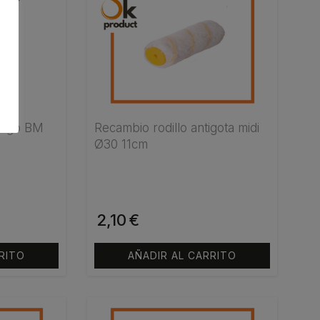
largo BM
Recambio rodillo antigota midi
Ø30 11cm
2,10
€
RITO
AÑADIR AL CARRITO