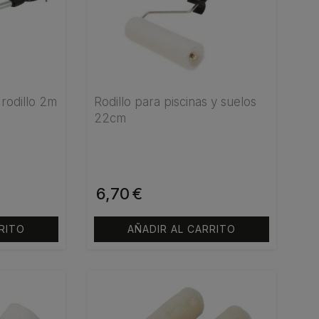
 rodillo 2m
Rodillo para piscinas y suelos
22cm
6,70
€
RITO
AÑADIR AL CARRITO
Este
producto