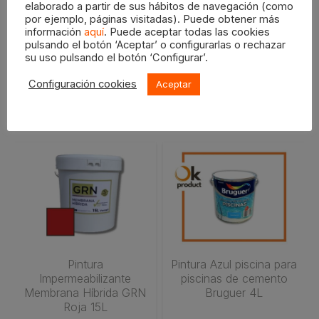
página
página
elaborado a partir de sus hábitos de navegación (como
desde
desde
por ejemplo, páginas visitadas). Puede obtener más
de
de
23,95€
11,50€
información
aquí
. Puede aceptar todas las cookies
producto
producto
pulsando el botón ‘Aceptar’ o configurarlas o rechazar
hasta
hasta
su uso pulsando el botón ‘Configurar’.
59,80€
46,95€
Productos relacionados
Configuración cookies
Aceptar
Pintura
Pintura Azul piscina para
Impermeabilizante
piscinas de cemento
Membrana Híbrida GRN
Bruguer 4L
Roja 15L