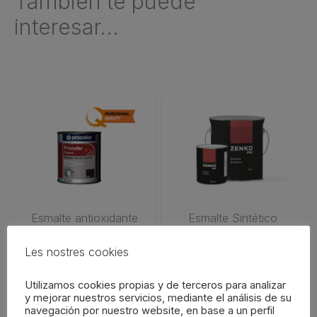
También te puede
interesar...
Este
Este
producto
producto
tiene
tiene
múltiples
múltiples
variantes.
variantes.
Las
Las
opciones
opciones
Esmalte antioxidante
Esmalte Sintético
Procofer Expert
ZENKO Blanco
se
se
PROCOLOR
Les nostres cookies
pueden
pueden
23,95
€
-
Rango
59,80
€
11,50
€
-
Rango
46,95
€
elegir
elegir
Utilizamos cookies propias y de terceros para analizar
en
en
de
de
y mejorar nuestros servicios, mediante el análisis de su
SELECCIONAR OPCIONES
SELECCIONAR OPCIONES
la
la
precios:
precios:
navegación por nuestro website, en base a un perfil