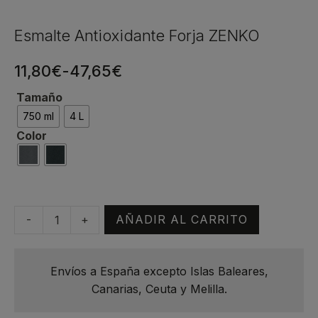
Esmalte Antioxidante Forja ZENKO
Rango
11,80
€
-
47,65
€
de
Tamaño
750 ml
4 L
precios:
Color
desde
11,80€
hasta
47,65€
-
+
AÑADIR AL CARRITO
Esmalte
Antioxidante
Forja
Envíos a España excepto Islas Baleares,
ZENKO
Canarias, Ceuta y Melilla.
cantidad