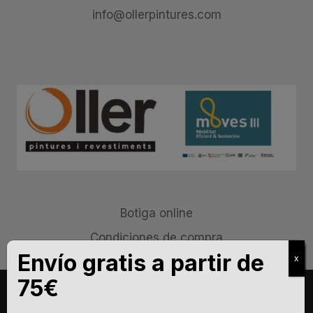
info@ollerpintures.com
Botiga online
Condiciones de compra
Aviso legal
Política de privacidad
Política de cookies
11,80
€