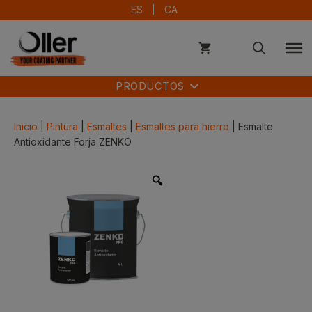
Saltar
ES
CA
al
contenido
PRODUCTOS
Inicio
|
Pintura
|
Esmaltes
|
Esmaltes para hierro
| Esmalte
Antioxidante Forja ZENKO