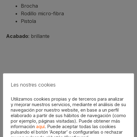
Brocha
Rodillo micro-fibra
Pistola
Acabado
: brillante
Les nostres cookies
Productos relacionados
Utilizamos cookies propias y de terceros para analizar
y mejorar nuestros servicios, mediante el análisis de su
navegación por nuestro website, en base a un perfil
elaborado a partir de sus hábitos de navegación (como
por ejemplo, páginas visitadas). Puede obtener más
Este
Este
información
aquí
. Puede aceptar todas las cookies
pulsando el botón ‘Aceptar’ o configurarlas o rechazar
producto
producto