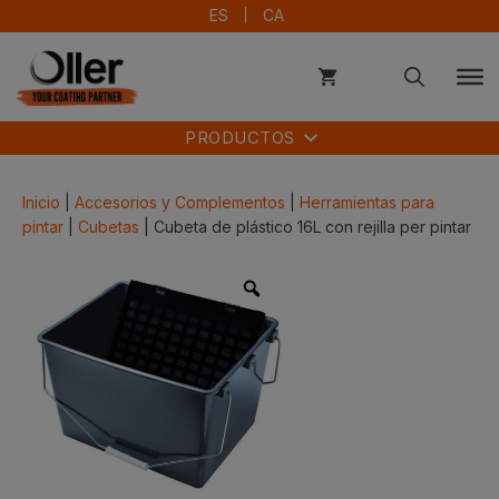
Saltar
ES
CA
al
contenido
PRODUCTOS
Inicio
|
Accesorios y Complementos
|
Herramientas para
pintar
|
Cubetas
| Cubeta de plástico 16L con rejilla per pintar