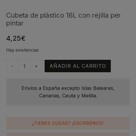
Cubeta de plástico 16L con rejilla per
pintar
4,25
€
Hay existencias
-
+
AÑADIR AL CARRITO
Cubeta
de
plástico
Envíos a España excepto Islas Baleares,
16L
Canarias, Ceuta y Melilla.
con
rejilla
per
pintar
¿TIENES DUDAS? ¡ESCRÍBENOS!
cantidad