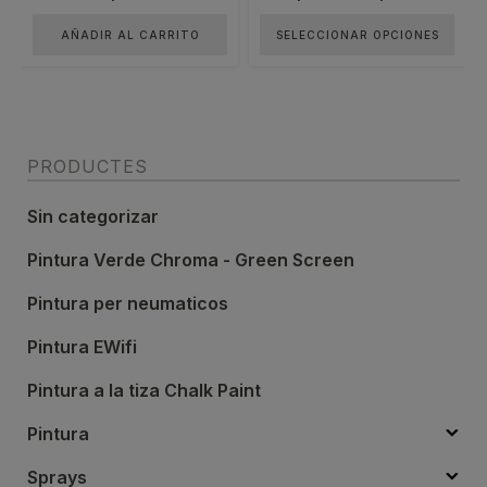
de
la
AÑADIR AL CARRITO
SELECCIONAR OPCIONES
precios:
página
de
desde
producto
4,95€
hasta
PRODUCTES
9,75€
Sin categorizar
Pintura Verde Chroma - Green Screen
Pintura per neumaticos
Pintura EWifi
Pintura a la tiza Chalk Paint
Pintura
Sprays