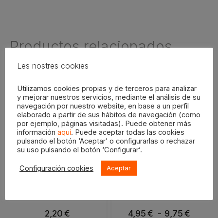
Productos relacionados
Les nostres cookies
Utilizamos cookies propias y de terceros para analizar
Este
y mejorar nuestros servicios, mediante el análisis de su
navegación por nuestro website, en base a un perfil
producto
elaborado a partir de sus hábitos de navegación (como
tiene
por ejemplo, páginas visitadas). Puede obtener más
múltiples
información
aquí
. Puede aceptar todas las cookies
pulsando el botón ‘Aceptar’ o configurarlas o rechazar
variantes.
su uso pulsando el botón ‘Configurar’.
Las
opciones
Mango profesional largo
Aguarrás Puro
Configuración cookies
Aceptar
BM 11cm
se
pueden
elegir
2,20
€
4,95
€
-
Rango
9,75
€
en