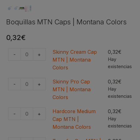
Boquillas MTN Caps | Montana Colors
0,32
€
Skinny Cream Cap
0,32
€
-
+
Skinny
MTN | Montana
Hay
Cream
existencias
Colors
Cap
MTN
Skinny Pro Cap
0,32
€
-
+
Skinny
|
MTN | Montana
Hay
Pro
existencias
Montana
Colors
Cap
Colors
MTN
Hardcore Medium
0,32
€
cantidad
-
+
Hardcore
|
Cap MTN |
Hay
Medium
existencias
Montana
Montana Colors
Cap
Colors