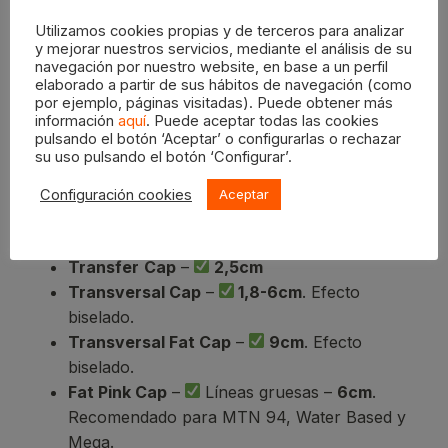
modelos de caps, cada uno con un funcionamiento
Utilizamos cookies propias y de terceros para analizar
propio que se adapta a cada necesidad específica.
y mejorar nuestros servicios, mediante el análisis de su
Son los MTN Caps ¡y en Oller los tienes al mejor
navegación por nuestro website, en base a un perfil
elaborado a partir de sus hábitos de navegación (como
precio!
por ejemplo, páginas visitadas). Puede obtener más
información
aquí
. Puede aceptar todas las cookies
pulsando el botón ‘Aceptar’ o configurarlas o rechazar
su uso pulsando el botón ‘Configurar’.
Skinny Cream Cap
–
1,6cm
Configuración cookies
Aceptar
Hardcore Medium Cap
–
Líneas medianas –
2cm
. Recomendado para Hardcore.
Transfer
Cap
–
2,5cm
Transversal Cap
–
1,8-6cm
. Efecto
biselado.
Transversal Fat Cap
–
9cm
. Efecto
biselado.
Fat Pink Cap
–
Líneas gruesas –
6cm
.
Recomendado para MTN 94, Water Based y
Mega.