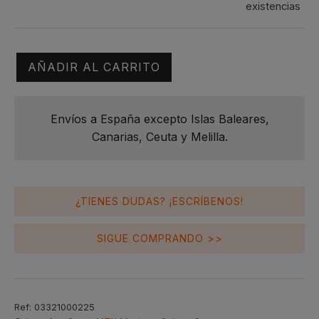
Fat
existencias
Montana
Cap
Colors
MTN
cantidad
|
AÑADIR AL CARRITO
Montana
Colors
cantidad
Envíos a España excepto Islas Baleares,
Canarias, Ceuta y Melilla.
¿TIENES DUDAS? ¡ESCRÍBENOS!
SIGUE COMPRANDO >>
Ref:
03321000225