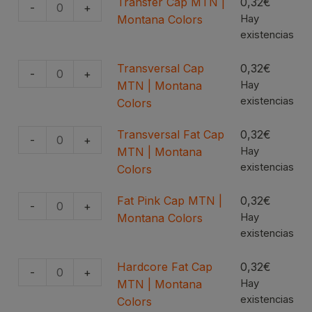
MTN
Transfer Cap MTN |
0,32
€
cantidad
-
+
Transfer
|
Montana Colors
Hay
Cap
existencias
Montana
MTN
Colors
|
Transversal Cap
0,32
€
cantidad
-
+
Transversal
Montana
MTN | Montana
Hay
Cap
existencias
Colors
Colors
MTN
cantidad
|
Transversal Fat Cap
0,32
€
-
+
Transversal
Montana
MTN | Montana
Hay
Fat
existencias
Colors
Colors
Cap
cantidad
MTN
Fat Pink Cap MTN |
0,32
€
-
+
Fat
|
Montana Colors
Hay
Pink
existencias
Montana
Cap
Colors
MTN
Hardcore Fat Cap
0,32
€
cantidad
-
+
Hardcore
|
MTN | Montana
Hay
Fat
existencias
Montana
Colors