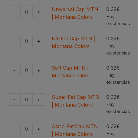
Cap
Colors
MTN
Universal Cap MTN
0,32
€
cantidad
-
+
Universal
|
| Montana Colors
Hay
Cap
existencias
Montana
MTN
Colors
|
NY Fat Cap MTN |
0,32
€
cantidad
-
+
NY
Montana
Montana Colors
Hay
Fat
existencias
Colors
Cap
cantidad
MTN
Soft Cap MTN |
0,32
€
-
+
Soft
|
Montana Colors
Hay
Cap
existencias
Montana
MTN
Colors
|
Super Fat Cap MTN
0,32
€
cantidad
-
+
Super
Montana
| Montana Colors
Hay
Fat
existencias
Colors
Cap
cantidad
MTN
Astro Fat Cap MTN
0,32
€
-
+
Astro
|
| Montana Colors
Hay