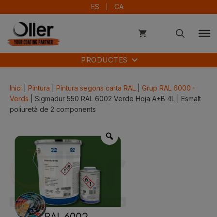
Vés
ES
CA
al
contingut
PRODUCTES
Inici
|
Pintura
|
Pintura segons carta RAL
|
Grup RAL 6000 -
Verds
| Sigmadur 550 RAL 6002 Verde Hoja A+B 4L | Esmalt
poliuretà de 2 components