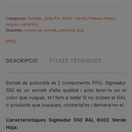
Esmalt
poliuretà
de
Categories:
Esmalts
,
Grup RAL 6000 - Verds
,
Pintura
,
Pintura
segons carta RAL
2
Etiquetes:
colors ral
,
esmalt
,
poliuretà
,
ppg
components
PPG
DESCRIPCIÓ
FITXES TÈCNIQUES
Esmalt de poliuretà de 2 components PPG. Sigmadur
550 és un esmalt d’alta qualitat i pots tenir-lo en el
color que vulguis, te’l fem a mida! Si no trobes el RAL
o producte que busques, contacta’ns i demana’ns-el.
Característiques Sigmadur 550 RAL 6002 Verde
Hoja: