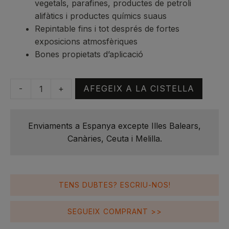
vegetals, parafines, productes de petroli
alifàtics i productes químics suaus
Repintable fins i tot després de fortes
exposicions atmosfèriques
Bones propietats d’aplicació
-
+
AFEGEIX A LA CISTELLA
quantitat
de
Sigmadur
Enviaments a Espanya excepte Illes Balears,
550
Canàries, Ceuta i Melilla.
RAL
6002
Verde
Hoja
TENS DUBTES? ESCRIU-NOS!
A+B
4L
SEGUEIX COMPRANT >>
|