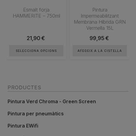
Les
opcions
Esmalt forja
Pintura
HAMMERITE – 750ml
Impermeabilitzant
es
Membrana Híbrida GRN
poden
Vermella 15L
triar
21,90
€
99,95
€
a
la
SELECCIONA OPCIONS
AFEGEIX A LA CISTELLA
pàgina
del
producte
PRODUCTES
Pintura Verd Chroma - Green Screen
Pintura per pneumàtics
Pintura EWifi