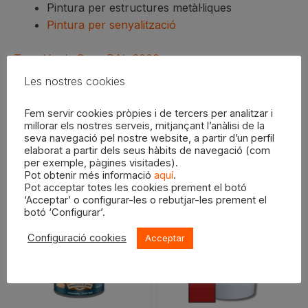
Pintura per estructures metàl·liques
Pintura per senyalització
Tons Verds Grup RAL 6000
Les nostres cookies
Consulta la fitxa tècnica adjunta per més informació.
Fem servir cookies pròpies i de tercers per analitzar i
millorar els nostres serveis, mitjançant l’anàlisi de la
seva navegació pel nostre website, a partir d’un perfil
elaborat a partir dels seus hàbits de navegació (com
Productes relacionats
per exemple, pàgines visitades).
Pot obtenir més informació
aquí
.
Pot acceptar totes les cookies prement el botó
‘Acceptar’ o configurar-les o rebutjar-les prement el
botó ‘Configurar’.
Aquest
Configuració cookies
Acceptar
producte
té
diverses
variants.