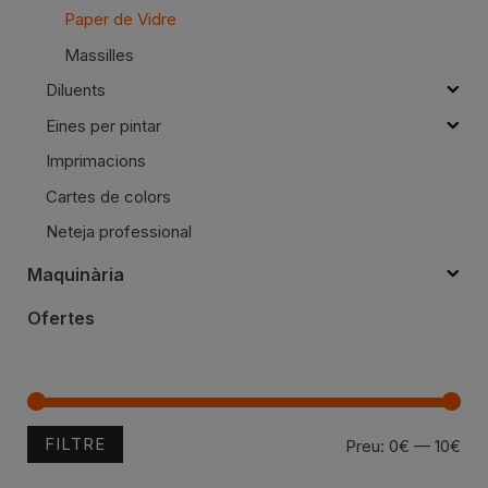
Paper de Vidre
Massilles
Diluents
Eines per pintar
Imprimacions
Cartes de colors
Neteja professional
Maquinària
Ofertes
FILTRE
Pre
Pre
Preu:
0€
—
10€
mín
mà