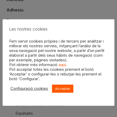
Adhesiu
Pintura
Les nostres cookies
Pintura al guix Chalk Paint
Sprays
Fem servir cookies pròpies i de tercers per analitzar i
millorar els nostres serveis, mitjançant l’anàlisi de la
seva navegació pel nostre website, a partir d’un perfil
Sin categorizar
elaborat a partir dels seus hàbits de navegació (com
per exemple, pàgines visitades).
Accessoris i Complements
Pot obtenir més informació
aquí
.
Pot acceptar totes les cookies prement el botó
Netejadors professionals
‘Acceptar’ o configurar-les o rebutjar-les prement el
botó ‘Configurar’.
Preparació i Protecció de Superfícies
Neteja
Configuració cookies
Acceptar
Discs per lijar
Cintes i Plàstics Protectors
Espàtules