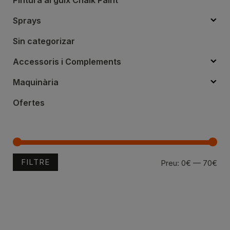
Pintura al guix Chalk Paint
Sprays
Sin categorizar
Accessoris i Complements
Maquinària
Ofertes
FILTRE
Pre
Pre
Preu:
0€
—
70€
mín
mà