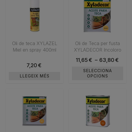
producte
té
diverses
variants.
Les
Oli de teca XYLAZEL
Oli de Teca per fusta
opcions
Miel en spray 400ml
XYLADECOR Incoloro
es
poden
11,65
€
–
Interval
63,80
€
7,20
€
triar
de
SELECCIONA
a
LLEGEIX MÉS
OPCIONS
preus:
la
11,65€
pàgina
a
Aquest
Aquest
del
63,80€
producte
producte
producte
té
té
diverses
diverses
variants.
variants.
Les
Les