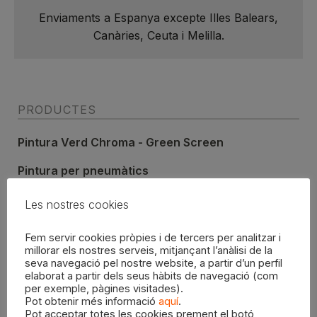
Enviaments a Espanya excepte Illes Balears,
Canàries, Ceuta i Melilla.
PRODUCTES
Pintura Verd Chroma - Green Screen
Pintura per pneumàtics
Pintura EWifi
Les nostres cookies
Adhesiu
Fem servir cookies pròpies i de tercers per analitzar i
millorar els nostres serveis, mitjançant l’anàlisi de la
Adhesiu
seva navegació pel nostre website, a partir d’un perfil
elaborat a partir dels seus hàbits de navegació (com
Pintura
per exemple, pàgines visitades).
Pot obtenir més informació
aquí
.
Pintura segons carta RAL
Pot acceptar totes les cookies prement el botó