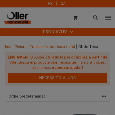
Vés
ES
CA
al
contingut
PRODUCTES
Inici
|
Pintura
|
Tractament per fusta i jardí
| Oli de Teca
ENVIAMENTS 5,95€ | Gratuïts per compres a partir de
75€.
Busca el producte que necessites i, si no el trobes,
escriu-nos:
et podem ajudar!
NECESSITO AJUDA
Aquest