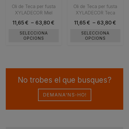
Oli de Teca per fusta
Oli de Teca per fusta
opcions
opcions
XYLADECOR Miel
XYLADECOR Teca
es
es
poden
poden
11,65
€
–
Interval
63,80
€
11,65
€
–
Interval
63,80
€
triar
triar
de
de
SELECCIONA
SELECCIONA
a
a
OPCIONS
preus:
OPCIONS
preus:
la
la
11,65€
11,65€
pàgina
pàgina
a
a
del
del
63,80€
63,80€
producte
producte
No trobes el que busques?
DEMANA'NS-HO!