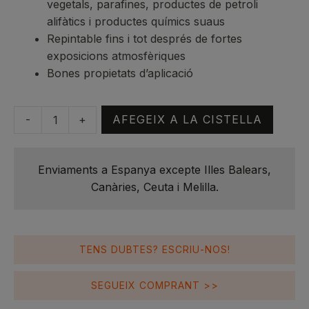
vegetals, parafines, productes de petroli
alifàtics i productes químics suaus
Repintable fins i tot després de fortes
exposicions atmosfèriques
Bones propietats d’aplicació
-
+
AFEGEIX A LA CISTELLA
quantitat
de
Sigmadur
Enviaments a Espanya excepte Illes Balears,
550
Canàries, Ceuta i Melilla.
RAL
3012
Rojo
Beige
TENS DUBTES? ESCRIU-NOS!
A+B
4L
SEGUEIX COMPRANT >>
|