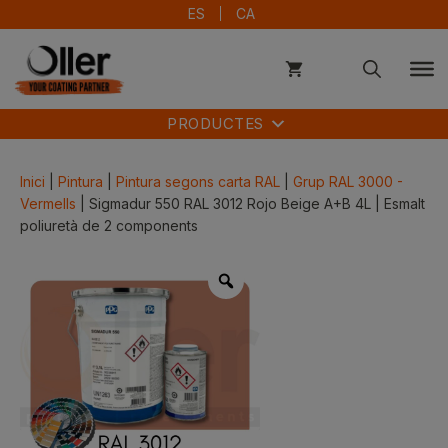
Vés
ES
CA
al
contingut
PRODUCTES
Inici
|
Pintura
|
Pintura segons carta RAL
|
Grup RAL 3000 -
Vermells
| Sigmadur 550 RAL 3012 Rojo Beige A+B 4L | Esmalt
poliuretà de 2 components