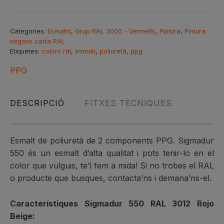
Esmalt
poliuretà
de
Categories:
Esmalts
,
Grup RAL 3000 - Vermells
,
Pintura
,
Pintura
segons carta RAL
2
Etiquetes:
colors ral
,
esmalt
,
poliuretà
,
ppg
components
PPG
DESCRIPCIÓ
FITXES TÈCNIQUES
Esmalt de poliuretà de 2 components PPG. Sigmadur
550 és un esmalt d’alta qualitat i pots tenir-lo en el
color que vulguis, te’l fem a mida! Si no trobes el RAL
o producte que busques, contacta’ns i demana’ns-el.
Característiques Sigmadur 550 RAL 3012 Rojo
Beige: