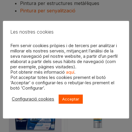
Pintura per estructures metàl·liques
Pintura per senyalització
Tons Vermells Grup RAL 3000
Les nostres cookies
Consulta la fitxa tècnica adjunta per més informació.
Fem servir cookies pròpies i de tercers per analitzar i
millorar els nostres serveis, mitjançant l’anàlisi de la
seva navegació pel nostre website, a partir d’un perfil
elaborat a partir dels seus hàbits de navegació (com
Productes relacionats
per exemple, pàgines visitades).
Pot obtenir més informació
aquí
.
Pot acceptar totes les cookies prement el botó
‘Acceptar’ o configurar-les o rebutjar-les prement el
botó ‘Configurar’.
Configuració cookies
Acceptar