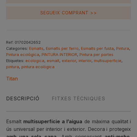
Marfil
2,5L
SEGUEIX COMPRANT >>
Ref:
01702042652
Categories:
Esmalts
,
Esmalts per ferro
,
Esmalts per fusta
,
Pintura
,
Pintura ecològica
,
PINTURA INTERIOR
,
Pintura per portes
Etiquetes:
ecologica
,
esmalt
,
exterior
,
interior
,
multisuperficie
,
pintura
,
pintura ecològica
Titan
DESCRIPCIÓ
FITXES TÈCNIQUES
Esmalt
multisuperfície a l’aigua
de màxima qualitat i
ús universal per interior i exterior. Decora i protegeix
amb una sola capa.
Amb conservant
anti-moho
.