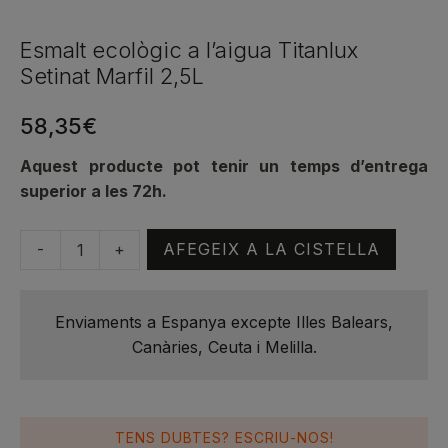
Esmalt ecològic a l’aigua Titanlux
Setinat Marfil 2,5L
58,35
€
Aquest producte pot tenir un temps d’entrega
superior a les 72h.
-
+
AFEGEIX A LA CISTELLA
quantitat
de
Esmalt
Enviaments a Espanya excepte Illes Balears,
ecològic
Canàries, Ceuta i Melilla.
a
l'aigua
Titanlux
Setinat
TENS DUBTES? ESCRIU-NOS!