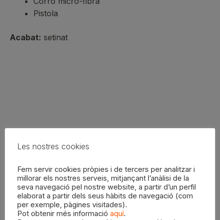
Corró micro-fibra
Pistola
Acabat:
setinat
Productes relacionats
Les nostres cookies
Fem servir cookies pròpies i de tercers per analitzar i
millorar els nostres serveis, mitjançant l’anàlisi de la
seva navegació pel nostre website, a partir d’un perfil
elaborat a partir dels seus hàbits de navegació (com
per exemple, pàgines visitades).
Pot obtenir més informació
aquí
.