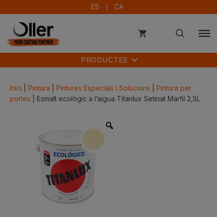
Vés
ES
CA
al
contingut
PRODUCTES
Inici
|
Pintura
|
Pintures Especials i Solucions
|
Pintura per
portes
| Esmalt ecològic a l’aigua Titanlux Setinat Marfil 2,5L