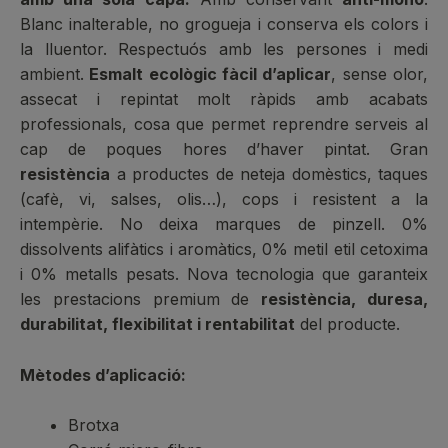
Blanc inalterable, no grogueja i conserva els colors i
la lluentor. Respectuós amb les persones i medi
ambient.
Esmalt ecològic fàcil d’aplicar
, sense olor,
assecat i repintat molt ràpids amb acabats
professionals, cosa que permet reprendre serveis al
cap de poques hores d’haver pintat. Gran
resistència
a productes de neteja domèstics, taques
(cafè, vi, salses, olis…), cops i resistent a la
intempèrie. No deixa marques de pinzell. 0%
dissolvents alifàtics i aromàtics, 0% metil etil cetoxima
i 0% metalls pesats. Nova tecnologia que garanteix
les prestacions premium de
resistència, duresa,
durabilitat, flexibilitat i rentabilitat
del producte.
Mètodes d’aplicació:
Brotxa