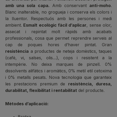
amb una sola capa.
Amb conservant
anti-moho
.
Blanc inalterable, no grogueja i conserva els colors i
la lluentor. Respectuós amb les persones i medi
ambient.
Esmalt ecològic fàcil d’aplicar
, sense olor,
assecat i repintat molt ràpids amb acabats
professionals, cosa que permet reprendre serveis al
cap de poques hores d’haver pintat. Gran
resistència
a productes de neteja domèstics, taques
(cafè, vi, salses, olis…), cops i resistent a la
intempèrie. No deixa marques de pinzell. 0%
dissolvents alifàtics i aromàtics, 0% metil etil cetoxima
i 0% metalls pesats. Nova tecnologia que garanteix
les prestacions premium de
resistència, duresa,
durabilitat, flexibilitat i rentabilitat
del producte.
Mètodes d’aplicació:
Brotxa