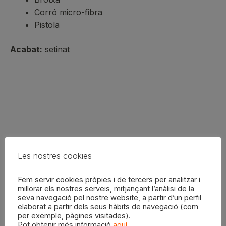
Corró micro-fibra
Pistola
Acabat:
setinat
Productes relacionats
Les nostres cookies
Fem servir cookies pròpies i de tercers per analitzar i
millorar els nostres serveis, mitjançant l’anàlisi de la
seva navegació pel nostre website, a partir d’un perfil
Aquest
elaborat a partir dels seus hàbits de navegació (com
producte
per exemple, pàgines visitades).
té
Pot obtenir més informació
aquí
.