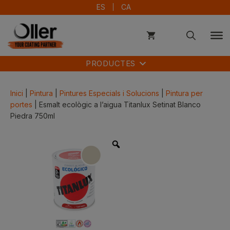
Vés
ES
CA
al
contingut
PRODUCTES
Inici
|
Pintura
|
Pintures Especials i Solucions
|
Pintura per
portes
| Esmalt ecològic a l’aigua Titanlux Setinat Blanco
Piedra 750ml