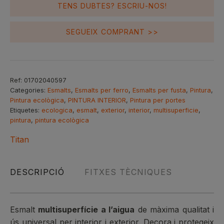
Setinat
TENS DUBTES? ESCRIU-NOS!
Blanco
Piedra
SEGUEIX COMPRANT >>
750ml
Ref:
01702040597
Categories:
Esmalts
,
Esmalts per ferro
,
Esmalts per fusta
,
Pintura
,
Pintura ecològica
,
PINTURA INTERIOR
,
Pintura per portes
Etiquetes:
ecologica
,
esmalt
,
exterior
,
interior
,
multisuperficie
,
pintura
,
pintura ecològica
Titan
DESCRIPCIÓ
FITXES TÈCNIQUES
Esmalt
multisuperfície a l’aigua
de màxima qualitat i
ús universal per interior i exterior. Decora i protegeix