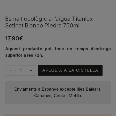
Esmalt ecològic a l’aigua Titanlux
Setinat Blanco Piedra 750ml
17,90
€
Aquest producte pot tenir un temps d’entrega
superior a les 72h.
-
+
AFEGEIX A LA CISTELLA
quantitat
de
Esmalt
Enviaments a Espanya excepte Illes Balears,
ecològic
Canàries, Ceuta i Melilla.
a
l'aigua
Titanlux