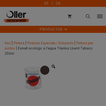
Vés
ES
CA
al
contingut
PRODUCTES
Inici
|
Pintura
|
Pintures Especials i Solucions
|
Pintura per
portes
| Esmalt ecològic a l’aigua Titanlux Lluent Tabaco
250ml