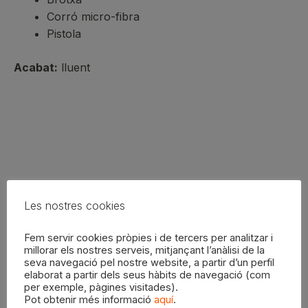
Corró micro-fibra
Pistola
Acabat:
lluent
Productes relacionats
Les nostres cookies
Fem servir cookies pròpies i de tercers per analitzar i
millorar els nostres serveis, mitjançant l’anàlisi de la
seva navegació pel nostre website, a partir d’un perfil
Aquest
Aquest
elaborat a partir dels seus hàbits de navegació (com
per exemple, pàgines visitades).
producte
producte
Pot obtenir més informació
aquí
.
té
té