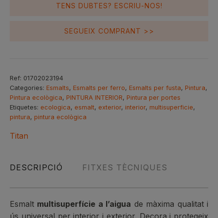
Lluent
TENS DUBTES? ESCRIU-NOS!
Tabaco
250ml
SEGUEIX COMPRANT >>
Ref:
01702023194
Categories:
Esmalts
,
Esmalts per ferro
,
Esmalts per fusta
,
Pintura
,
Pintura ecològica
,
PINTURA INTERIOR
,
Pintura per portes
Etiquetes:
ecologica
,
esmalt
,
exterior
,
interior
,
multisuperficie
,
pintura
,
pintura ecològica
Titan
DESCRIPCIÓ
FITXES TÈCNIQUES
Esmalt
multisuperfície a l’aigua
de màxima qualitat i
ús universal per interior i exterior. Decora i protegeix