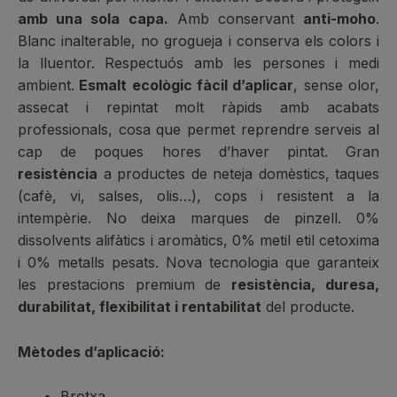
amb una sola capa.
Amb conservant
anti-moho
.
Blanc inalterable, no grogueja i conserva els colors i
la lluentor. Respectuós amb les persones i medi
ambient.
Esmalt ecològic fàcil d’aplicar
, sense olor,
assecat i repintat molt ràpids amb acabats
professionals, cosa que permet reprendre serveis al
cap de poques hores d’haver pintat. Gran
resistència
a productes de neteja domèstics, taques
(cafè, vi, salses, olis…), cops i resistent a la
intempèrie. No deixa marques de pinzell. 0%
dissolvents alifàtics i aromàtics, 0% metil etil cetoxima
i 0% metalls pesats. Nova tecnologia que garanteix
les prestacions premium de
resistència, duresa,
durabilitat, flexibilitat i rentabilitat
del producte.
Mètodes d’aplicació:
Brotxa