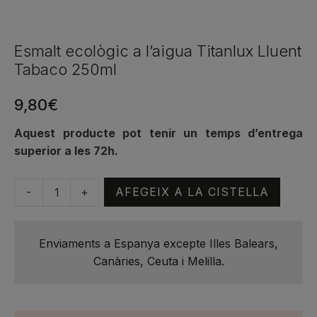
Esmalt ecològic a l’aigua Titanlux Lluent
Tabaco 250ml
9,80
€
Aquest producte pot tenir un temps d’entrega
superior a les 72h.
-
+
AFEGEIX A LA CISTELLA
quantitat
de
Esmalt
Enviaments a Espanya excepte Illes Balears,
ecològic
Canàries, Ceuta i Melilla.
a
l'aigua
Titanlux