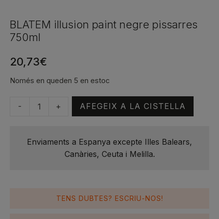
BLATEM illusion paint negre pissarres
750ml
20,73
€
Només en queden 5 en estoc
-
+
AFEGEIX A LA CISTELLA
quantitat
de
BLATEM
Enviaments a Espanya excepte Illes Balears,
illusion
Canàries, Ceuta i Melilla.
paint
negre
pissarres
750ml
TENS DUBTES? ESCRIU-NOS!