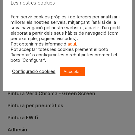
Les
Les nostres cookies
opcions
Vernís mat Chalk Paint
Pintura Chalk Paint
BLATEM 150ml
BLATEM 500ml
es
Fem servir cookies pròpies i de tercers per analitzar i
millorar els nostres serveis, mitjançant l’anàlisi de la
poden
seva navegació pel nostre website, a partir d’un perfil
6,95
€
8,20
€
triar
elaborat a partir dels seus hàbits de navegació (com
a
per exemple, pàgines visitades).
Pot obtenir més informació
aquí
.
AFEGEIX A LA CISTELLA
SELECCIONA OPCIONS
la
Pot acceptar totes les cookies prement el botó
pàgina
‘Acceptar’ o configurar-les o rebutjar-les prement el
botó ‘Configurar’.
del
producte
Configuració cookies
Acceptar
PRODUCTES
Pintura Verd Chroma - Green Screen
Pintura per pneumàtics
Pintura EWifi
Adhesiu