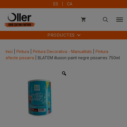
Vés
ES
CA
al
contingut
PRODUCTES
Inici
|
Pintura
|
Pintura Decorativa - Manualitats
|
Pintura
efecte pissarra
| BLATEM illusion paint negre pissarres 750ml